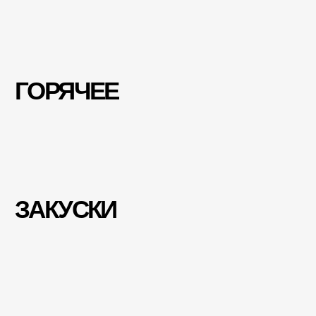
Адрес:
ул. Бестужева, 1/1 Адлер, Сочи
Зал:
с 12.00 до 00.00 (Пн-Вс)
Кухня:
с 12.00 до 23.00 (Пн-Вс)
+7 (988) 154-40-40
feedback-adler@rakigadi.com