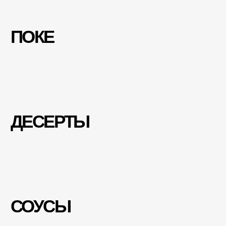
ДОСТАВКА
Как заказать?
Ростов-на-Дону
Москва
Адлер
ООО «РРК-АДЛЕР»
ИНН 6161093350 feedback-adler@rakigadi.com
ул. Бестужева, 1/1, жилой район Адлер, Сочи
VK
TG